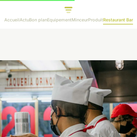
Accueil
Actu
Bon plan
Equipement
Minceur
Produit
Restaurant Bar