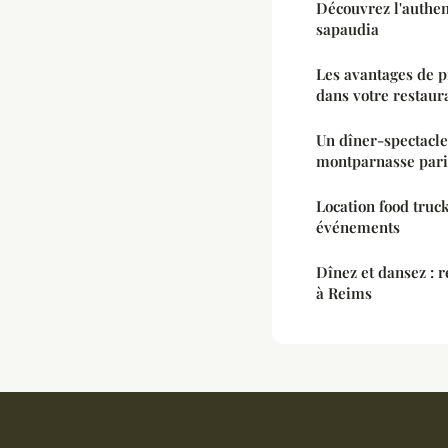
Découvrez l'authen
sapaudia
Les avantages de p
dans votre restaur
Un dîner-spectacl
montparnasse par
Location food truc
événements
Dînez et dansez : r
à Reims