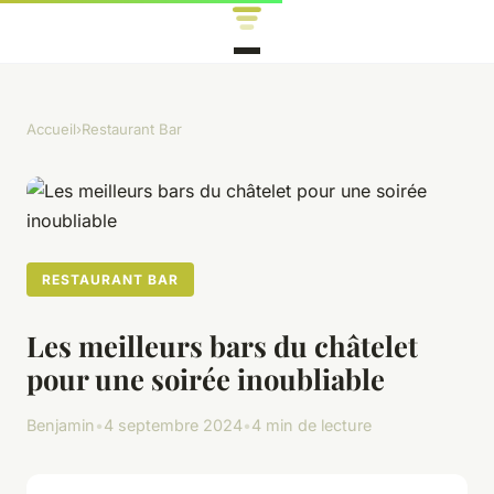
Accueil
›
Restaurant Bar
RESTAURANT BAR
Les meilleurs bars du châtelet
pour une soirée inoubliable
Benjamin
•
4 septembre 2024
•
4 min de lecture